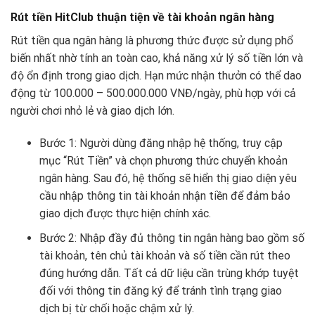
Rút tiền HitClub thuận tiện về tài khoản ngân hàng
Rút tiền qua ngân hàng là phương thức được sử dụng phổ
biến nhất nhờ tính an toàn cao, khả năng xử lý số tiền lớn và
độ ổn định trong giao dịch. Hạn mức nhận thưởn có thể dao
động từ 100.000 – 500.000.000 VNĐ/ngày, phù hợp với cả
người chơi nhỏ lẻ và giao dịch lớn.
Bước 1: Người dùng đăng nhập hệ thống, truy cập
mục “Rút Tiền” và chọn phương thức chuyển khoản
ngân hàng. Sau đó, hệ thống sẽ hiển thị giao diện yêu
cầu nhập thông tin tài khoản nhận tiền để đảm bảo
giao dịch được thực hiện chính xác.
Bước 2: Nhập đầy đủ thông tin ngân hàng bao gồm số
tài khoản, tên chủ tài khoản và số tiền cần rút theo
đúng hướng dẫn. Tất cả dữ liệu cần trùng khớp tuyệt
đối với thông tin đăng ký để tránh tình trạng giao
dịch bị từ chối hoặc chậm xử lý.