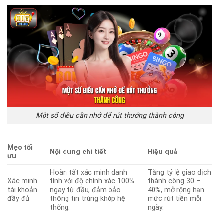
Một số điều cần nhớ để rút thưởng thành công
Mẹo tối
Nội dung chi tiết
Hiệu quả
ưu
Hoàn tất xác minh danh
Tăng tỷ lệ giao dịch
Xác minh
tính với độ chính xác 100%
thành công 30 –
tài khoản
ngay từ đầu, đảm bảo
40%, mở rộng hạn
đầy đủ
thông tin trùng khớp hệ
mức rút tiền mỗi
thống.
ngày.