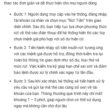
thao tác đơn giản và dễ thực hiện cho mọi người dùng.
Bước 1: Người dùng truy cập vào hệ thống, đăng nhập
tài khoản cá nhân và chọn mục “Rút Tiền” trên giao
diện chính. Sau đó, bạn tiếp tục lựa chọn phương thức
rút về thẻ cào điện thoại để hệ thống hiển thị các tùy
chọn mệnh giá phù hợp với số dư hiện có.
Bước 2: Tiến hành nhập số tiền muốn rút tương ứng
với các mệnh giá được hỗ trợ, đồng thời kiểm tra lại
toàn bộ thông tin giao dịch như số dư, loại thẻ và
mức rút. Việc kiểm tra kỹ giúp hạn chế sai sót và đảm
bảo lệnh được xử lý chính xác ngay từ lần đầu.
Bước 3: Sau khi xác nhận, hệ thống sẽ tiến hành xử lý
yêu cầu và gửi lại mã thẻ cào cùng số seri về tài
khoản của bạn. Thông thường quá trình này chỉ mất
khoảng 1 – 3 phút, giúp người chơi có thể sử dụng
ngay mà không cần chờ đợi lâu.