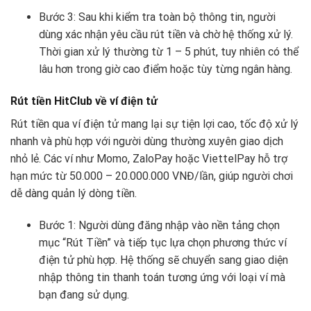
Bước 3: Sau khi kiểm tra toàn bộ thông tin, người
dùng xác nhận yêu cầu rút tiền và chờ hệ thống xử lý.
Thời gian xử lý thường từ 1 – 5 phút, tuy nhiên có thể
lâu hơn trong giờ cao điểm hoặc tùy từng ngân hàng.
Rút tiền HitClub về ví điện tử
Rút tiền qua ví điện tử mang lại sự tiện lợi cao, tốc độ xử lý
nhanh và phù hợp với người dùng thường xuyên giao dịch
nhỏ lẻ. Các ví như Momo, ZaloPay hoặc ViettelPay hỗ trợ
hạn mức từ 50.000 – 20.000.000 VNĐ/lần, giúp người chơi
dễ dàng quản lý dòng tiền.
Bước 1: Người dùng đăng nhập vào nền tảng chọn
mục “Rút Tiền” và tiếp tục lựa chọn phương thức ví
điện tử phù hợp. Hệ thống sẽ chuyển sang giao diện
nhập thông tin thanh toán tương ứng với loại ví mà
bạn đang sử dụng.