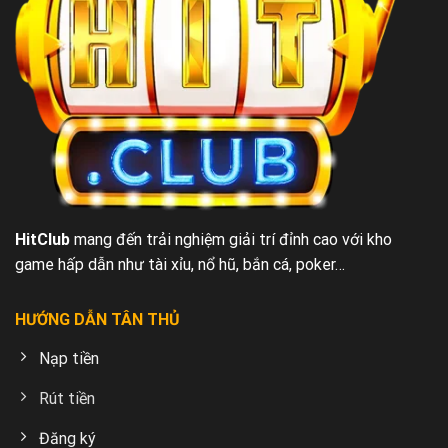
HitClub
mang đến trải nghiệm giải trí đỉnh cao với kho
game hấp dẫn như tài xỉu, nổ hũ, bắn cá, poker…
HƯỚNG DẪN TÂN THỦ
Nạp tiền
Rút tiền
Đăng ký